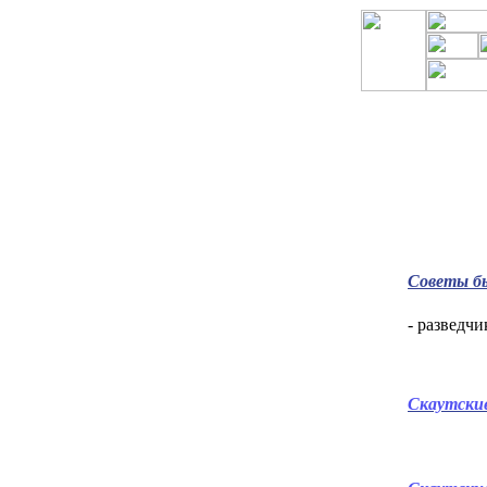
Советы б
- разведч
Скаутски