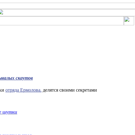
ывалых скаутов
ики
отряда Ермолова.
делятся своими секретами
е шутки